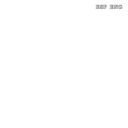
ESP
ENG
INICIO
/
GRIS MACAEL
/ GRIS-MACAEL
0