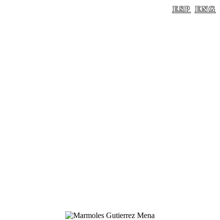
ESP
ENG
IMG-20180810-WA0005
Inicio
/
img-20180810-wa0005
/ img-20180810-wa0005
img-20180810-wa0005
Por
guellcom
Posted
6 mayo, 2019
In
0