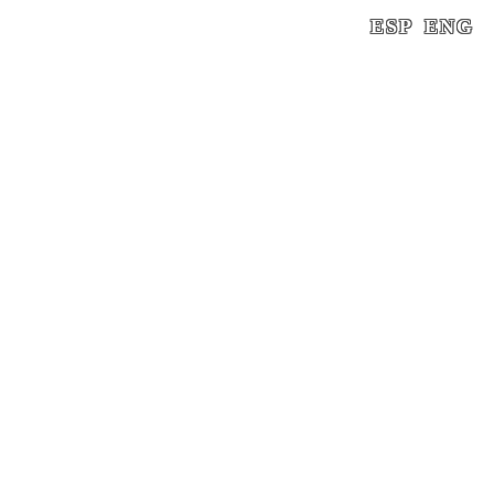
ESP
ENG
INICIO
/
CLIENTS
/ CLIENT-03
0